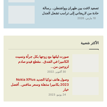
تصعيد لافت بين طهران وواشنطن.. رسالة
حادة من لاريجاني إلى ترامب تشعل الجدل
10 مارس، 2026
الأكثر شعبية
صورت ليلتها مع زوجها بكل جرأة ونسيت
الكاميرا في الفندق.. مقطع فيدو صادم
لزوجين من…
30 أكتوبر، 2022
وصول هاتف نوكيا الجديد Nokia XPlus
2023 بكاميرا مذهلة وسعر منافس.. أفضل
خيار
24 يونيو، 2023