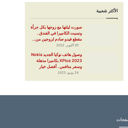
الأكثر شعبية
صورت ليلتها مع زوجها بكل جرأة
ونسيت الكاميرا في الفندق..
مقطع فيدو صادم لزوجين من…
30 أكتوبر، 2022
وصول هاتف نوكيا الجديد Nokia
XPlus 2023 بكاميرا مذهلة
وسعر منافس.. أفضل خيار
24 يونيو، 2023
فحات