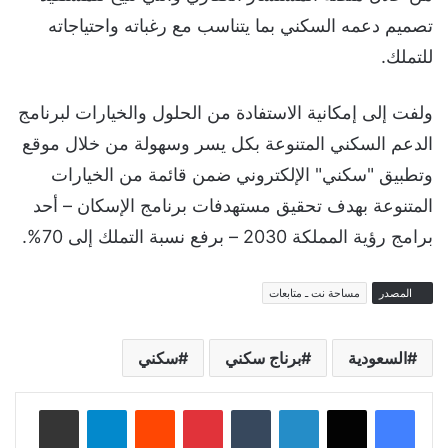
تصميم دعمه السكني بما يتناسب مع رغباته واحتياجاته
للتملك.
ولفت إلى إمكانية الاستفادة من الحلول والخيارات لبرنامج
الدعم السكني المتنوعة بكل يسر وسهولة من خلال موقع
وتطبيق "سكني" الإلكتروني ضمن قائمة من الخيارات
المتنوعة بهدف تحقيق مستهدفات برنامج الإسكان – أحد
برامج رؤية المملكة 2030 – برفع نسبة التملك إلى 70%.
المصدر
مساحة نت ـ متابعات
السعودية
برناج سكني
سكني
لينكدإن
‏Tumblr
بينتيريست
‏Reddit
تيلقرام
مشاركة عبر البريد