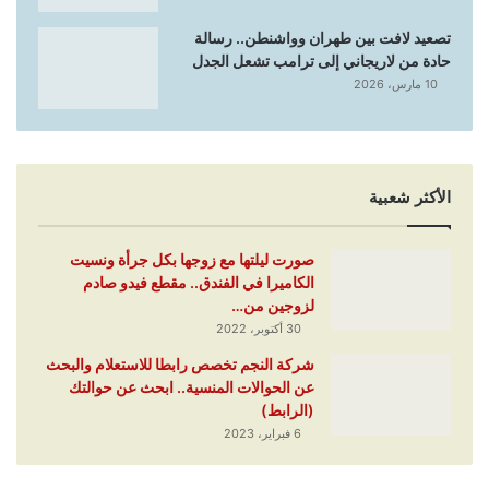
تصعيد لافت بين طهران وواشنطن.. رسالة
حادة من لاريجاني إلى ترامب تشعل الجدل
10 مارس، 2026
الأكثر شعبية
صورت ليلتها مع زوجها بكل جرأة ونسيت
الكاميرا في الفندق.. مقطع فيدو صادم
لزوجين من…
30 أكتوبر، 2022
شركة النجم تخصص رابطا للاستعلام والبحث
عن الحوالات المنسية.. ابحث عن حوالتك
(الرابط)
6 فبراير، 2023