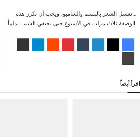
ـ نغسل الشعر بالبلسم والشامبو، ويجب أن نكرر هذه
الوصفة ثلاث مرات في الأسبوع حتى يختفي الشيب تماماً.
لينكدإن
‏Tumblr
بينتيريست
‏Reddit
تيلقرام
مشاركة عبر البريد
طباعة
اقرأ أيضاً