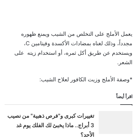
يعمل الأملج على التخلص من الشيب ويمنع ظهوره
مجدداً، وذلك لغناه بمضادات الأكسدة وفيتامين C،
ويستخدم عن طريق أكل ثمره، أو استخدام زيته على
الشعر.
*وصفة الأملج وزيت الكافور لعلاج الشيب:
اقرأ أيضاً
تغييرات كبرى و"فرص ذهبية" من نصيب
3 أبراج.. ماذا يخبئ لك الفلك يوم غد
الأحد؟