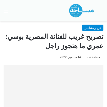
بحث عن
الق
فن ومشاهير
تصريح غريب للفنانة المصرية بوسي:
عمري ما هتجوز راجل
مساحة نت
14 سبتمبر، 2022