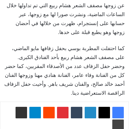
عن زوجها مصفف الشعر هشام ربيع التي تم تداولها خلال
الساعات الماضية، ونشرت صورا لها مع زوجها، عبر
حسابها على إنستجرام، ظهرت من خلالها في أحضان
زوجها وهو يطبع قبلة على خدها.
كما احتفلت المطربة بوسي بحفل زفافها مايو الماضي،
على مصفف الشعر هشام ربيع بأحد الفنادق الكبرى.
وحضر حفل الزفاف عدد من الأصدقاء المقربين، كما حضر
كل من الفنانة وفاء عامر، الفنانة هنادي مهنا وزوجها الفنان
أحمد خالد صالح، والفنان شريف باهر. وأحيت حفل الزفاف
الراقصة الاستعراضية دينا.
لينكدإن
‏Tumblr
بينتيريست
‏Reddit
تيلقرام
مشاركة عبر البريد
طباعة