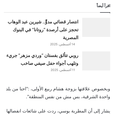
اقرأ أيضاً
انتصار قضائي مدوٍّ.. شيرين عبد الوهاب
تحجز على أرصدة “روتانا” في البنوك
المصرية
14 أغسطس، 2025
روبي تتألق بفستان “وردي مزهر” جريء
وتلهب أجواء حفل صيفي صاخب
11 أغسطس، 2025
وبخصوص علاقتها بزوجة هشام ربيع الأولى، :"احنا من بلد
واحدة الشرقية، بس مش من نفس المنطقة".
يشار إلى أن المطربة بوسي، ردت على شائعات انفصالها