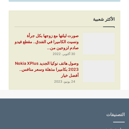
الأكثر شعبية
صورت ليلتها مع زوجها بكل جرأة
ونسيت الكاميرا في الفندق.. مقطع فيدو
صادم لزوجين من…
30 أكتوبر، 2022
وصول هاتف نوكيا الجديد Nokia XPlus
2023 بكاميرا مذهلة وسعر منافس..
أفضل خيار
24 يونيو، 2023
التصنيفات