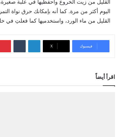
القليل من زيت الخروع واحفظيها في علبة صغيرة، ا
اليوم أكثر من مرة. كما أنه بإمكانك حرق نواة التم
القليل من ماء الورد، واستخدميها كما فعلتِ في خل
لينكدإن
‏Tumblr
فيسبوك
‫X
اقرأ أيضاً