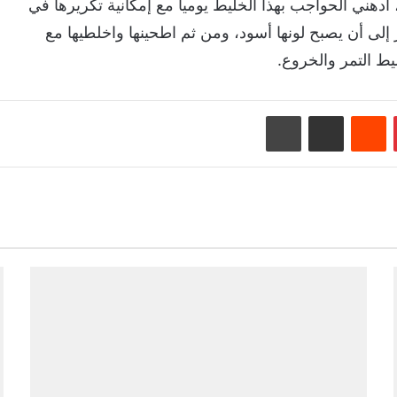
دهني الحواجب بهذا الخليط يومياً مع إمكانية تكريرها في
ر إلى أن يصبح لونها أسود، ومن ثم اطحينها واخلطيها مع
يط التمر والخروع.
بينتيريست
‏Reddit
مشاركة عبر البريد
طباعة