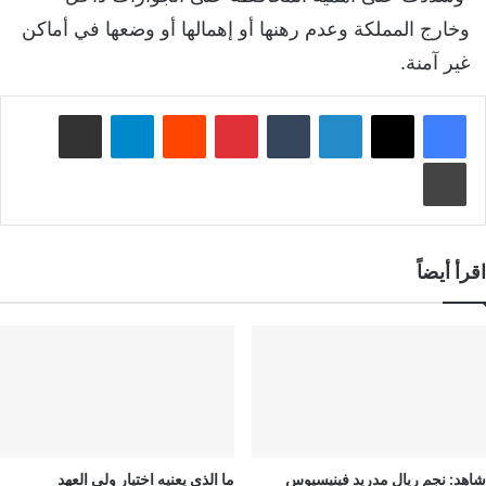
وخارج المملكة وعدم رهنها أو إهمالها أو وضعها في أماكن
غير آمنة.
لينكدإن
‏Tumblr
بينتيريست
‏Reddit
تيلقرام
مشاركة عبر البريد
طباعة
اقرأ أيضاً
شاهد: نجم ريال مدريد فينيسيوس
ما الذي يعنيه اختيار ولي العهد