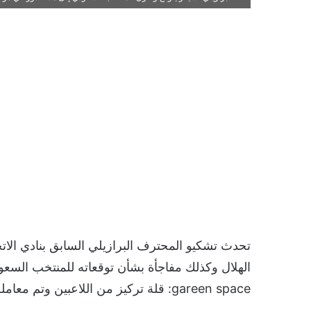
تحدث تشكيو المحترف البرازيلي السابق بنادي الا
الهلال وكذلك مفاجأة بشأن توقعاته للمنتخب السع
gareen space: قلة تركيز من اللاعبين وتم معاملة الاتحاد على إنه هو البطل ولذلك خسر اللقب.