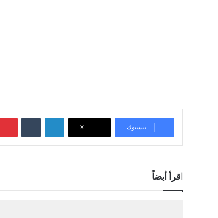
لينكدإن
‏Tumblr
فيسبوك
‫X
اقرأ أيضاً