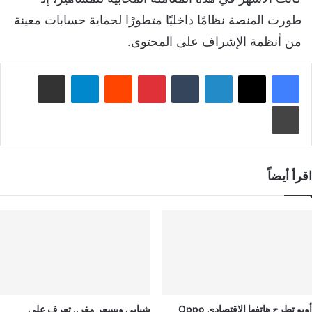
طورت المنصة نظامًا داخليًا متطورًا لحماية حسابات معينة
من أنظمة الإشراف على المحتوى.
لينكدإن
‏Tumblr
بينتيريست
‏Reddit
تيلقرام
مشاركة عبر البريد
طباعة
اقرأ أيضاً
أوبو تطرح هاتفها الاقتصادي Oppo
شبابي وبسعر مغرٍ.. تعرف على