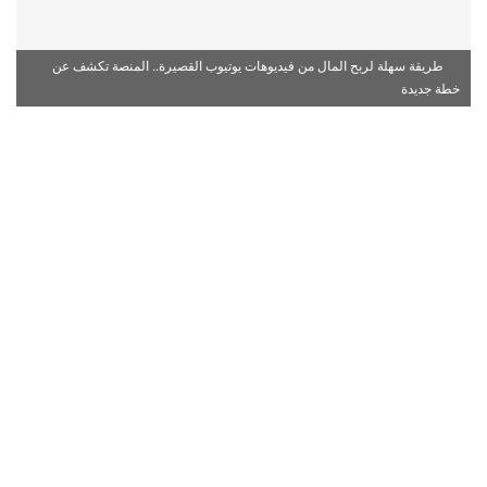
طريقة سهلة لربح المال من فيديوهات يوتيوب القصيرة.. المنصة تكشف عن
خطة جديدة