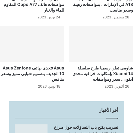
A18 في الإمارات.. بمواصفات رهيبة
مواصفات هاتف Oppo A77 المقاوم
وسعر مناسب
للماء والغبار
28 سبتمبر، 2023
24 يونيو، 2023
شاومي تعلن رسميا طرح سلسلة
Asus تتحدى بهاتف Asus Zenfone
Xiaomi 14 بإمكانيات خرافية تتحدى
10 الجديد.. بتصميم شبابي مميز وسعر
آيفون.. سعر ومواصفات
منافس
26 أكتوبر، 2023
18 يونيو، 2023
أخر الأخبار
تسريب يفتح باب التساؤلات حول صراع