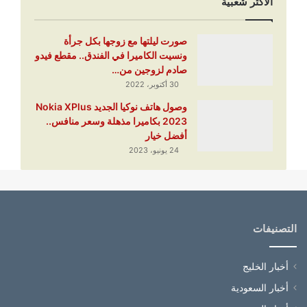
الأكثر شعبية
صورت ليلتها مع زوجها بكل جرأة
ونسيت الكاميرا في الفندق.. مقطع فيدو
صادم لزوجين من…
30 أكتوبر، 2022
وصول هاتف نوكيا الجديد Nokia XPlus
2023 بكاميرا مذهلة وسعر منافس..
أفضل خيار
24 يونيو، 2023
التصنيفات
أخبار الخليج
أخبار السعودية