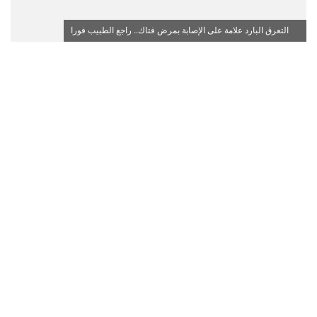
التعرق البارد علامة على الإصابة بمرض فتاك.. راجع الطبيب فورا