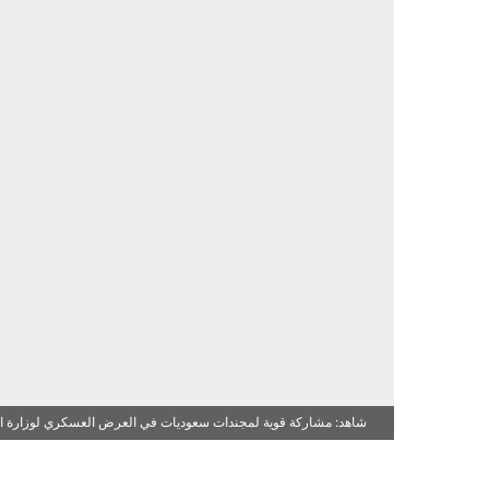
شاهد: مشاركة قوية لمجندات سعوديات في العرض العسكري لوزارة الداخ