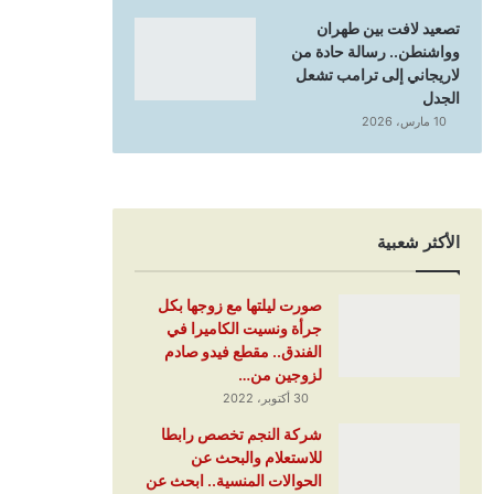
تصعيد لافت بين طهران
وواشنطن.. رسالة حادة من
لاريجاني إلى ترامب تشعل
الجدل
10 مارس، 2026
الأكثر شعبية
صورت ليلتها مع زوجها بكل
جرأة ونسيت الكاميرا في
الفندق.. مقطع فيدو صادم
لزوجين من…
30 أكتوبر، 2022
شركة النجم تخصص رابطا
للاستعلام والبحث عن
الحوالات المنسية.. ابحث عن