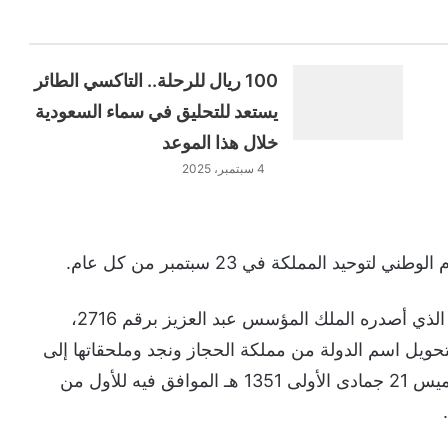
100 ريال للرحلة.. التاكسي الطائر
يستعد للتحليق في سماء السعودية
خلال هذا الموعد
4 سبتمبر، 2025
حيد المملكة في 23 سبتمبر من كل عام.
كما أنه وفي هذا التاريخ يعود إلى المرسوم الملكي الذي أصدره الملك المؤسس عبد العزيز برقم 2716،
 عام 1351هـ، الذي قضى بتحويل اسم الدولة من مملكة الحجاز ونجد وملحقاتها إلى
المملكة العربية السعودية، وذلك ابتداءً من يوم الخميس 21 جمادى الأولى 1351 هـ الموافق فيه للأول من