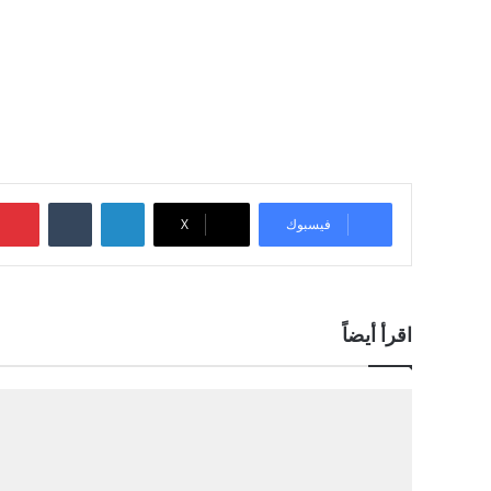
لينكدإن
‏Tumblr
فيسبوك
‫X
اقرأ أيضاً