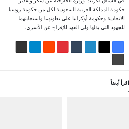
في السياق أعربت وزارة الخارجية عن شكر وتقدير
حكومة المملكة العربية السعودية لكل من حكومة روسيا
الاتحادية وحكومة أوكرانيا على تعاونهما واستجابتهما
للجهود التي بذلها ولي العهد للإفراج عن الأسرى.
لينكدإن
‏Tumblr
بينتيريست
‏Reddit
تيلقرام
مشاركة عبر البريد
طباعة
اقرأ أيضاً