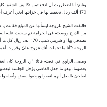
وتابع: أنا اضطررت أن ادفع ثمن تكاليف الشقق كلها و
170 ألف ريال تحتفظ بها في خزانتها ابغي أعرف أين هم الآن؟.
فالتفت الشيخ للزوجة ليسألها عن المبلغ فقالت يا 
من الدرج ووضعته في الخرامة ثم سحبت عليه السيفون 
تصدقي بها أو شريتي ذهب،
الزوجة :"أنا ما تحملت أنك تتزوج عليّ وقررت أ
ومضى الراوي في قصته قائلا: "رد الزوجة كان انتقا
بعضهما، وهو ما جعل القاضي يؤجل الجلسة ليعطيهم
ليفاجئ بالفعل أنهم اتفقوا ورجعوا لبعض وأصلحوا 