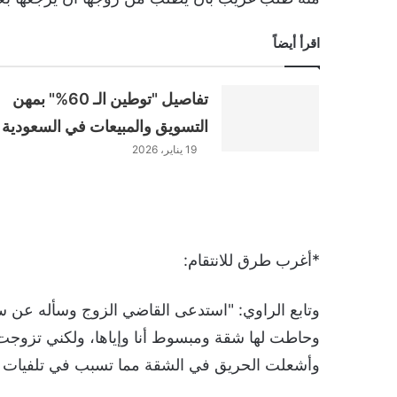
اقرأ أيضاً
تفاصيل "توطين الـ 60%" بمهن
التسويق والمبيعات في السعودية
19 يناير، 2026
*أغرب طرق للانتقام:
وتابع الراوي: "استدعى القاضي الزوج وسأله عن سب
وحاطت لها شقة ومبسوط أنا وإياها، ولكني تزوج
وأشعلت الحريق في الشقة مما تسبب في تلفيات بـ6 شقق أخرى في نفس العمار