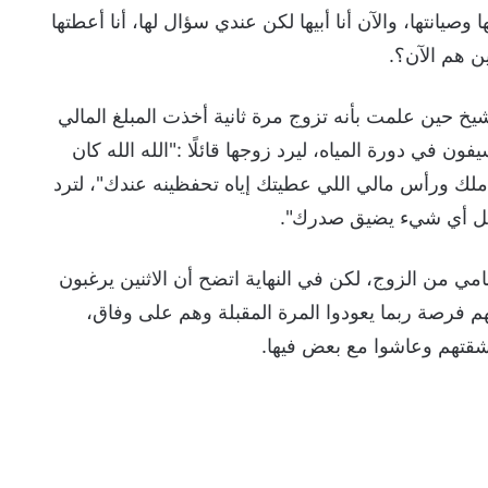
صيانتها، والآن أنا أبيها لكن عندي سؤال لها، أنا أعطتها
شيخ حين علمت بأنه تزوج مرة ثانية أخذت المبلغ المالي
في دورة المياه، ليرد زوجها قائلًا :"الله الله كان
 170 ألف ريال كل ما أملك ورأس مالي اللي عطيتك إياه تحفظينه عندك"، لترد
عمل أي شيء يضيق صدرك".
مي من الزوج، لكن في النهاية اتضح أن الاثنين يرغبون
 فرصة ربما يعودوا المرة المقبلة وهم على وفاق،
شقتهم وعاشوا مع بعض فيها.