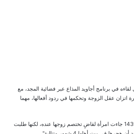
قاءه في برنامج أجاويد المذاع عبر فضائية المجد، مع
 اتزان عقل الزوجة وتحكمها في ردود أفعالها، مهما
وبدأ الراوي عبدالله المخيلد قصته قائلًا :"في عام 1439 جاءت امرأة لقاضِ تختصم زوجها عنده، لكنها طلبت
ي بيت أهلها 4 شهور متتالية".