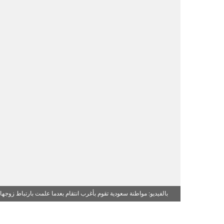
بالفيديو: مواطنة سعودية تقوم بأغرب انتقام بعدما علمت بارتباط زوجها 