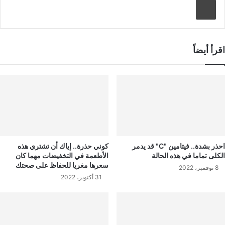
اقرأ أيضاً
احذر بشدة.. فيتامين "C" قد يدمر
كوني حذرة.. إياك أن تشتري هذه
الكلى تماما في هذه الحالة
الأطعمة في التخفيضات مهما كان
سعرها مغريا للحفاظ على صحتك
8 نوفمبر، 2022
31 أكتوبر، 2022