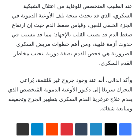
عند الطبيب المتخصص للوقاية من اعتلال الشبكية
السكري، الذي قد يحدث نتيجة تلف الأوعية الدموية في
الجزء الخلفي للعين، وقياس ضغط الدم حيث إن ارتفاع
ضغط الدم قد يصيب القلب بالإجهاد؛ مما قد يتسبب في
حدوث أزمة قلبية، ومن أهم خطوات مريض السكري
الضرورية هي فحص القدم بصفة دورية لتجنب مخاطر
القدم السكري.
وأكد الدالى، أنه عند وجود جروح غير مُلتئمة، يُراعى
التحرك سريعًا إلى دكتور الأوعية الدموية المُتخصص الذي
يقدم علاج غرغرينا القدم السكري بتطهير الجرح وتجفيفه
ومتابعة شفائه.
لينكدإن
‏Tumblr
بينتيريست
‏Reddit
تيلقرام
مشاركة عبر البريد
طباعة