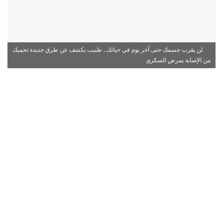
لن يقرب جسمك حتى آخر يوم في حياتك.. طبيب يكشف عن طرق جديدة تحميك
من الإصابة بمرض السكري