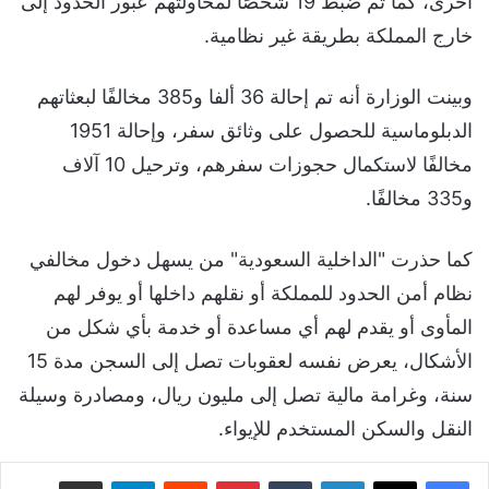
أخرى، كما تم ضبط 19 شخصًا لمحاولتهم عبور الحدود إلى
خارج المملكة بطريقة غير نظامية.
وبينت الوزارة أنه تم إحالة 36 ألفا و385 مخالفًا لبعثاتهم
الدبلوماسية للحصول على وثائق سفر، وإحالة 1951
مخالفًا لاستكمال حجوزات سفرهم، وترحيل 10 آلاف
و335 مخالفًا.
كما حذرت "الداخلية السعودية" من يسهل دخول مخالفي
نظام أمن الحدود للمملكة أو نقلهم داخلها أو يوفر لهم
المأوى أو يقدم لهم أي مساعدة أو خدمة بأي شكل من
الأشكال، يعرض نفسه لعقوبات تصل إلى السجن مدة 15
سنة، وغرامة مالية تصل إلى مليون ريال، ومصادرة وسيلة
النقل والسكن المستخدم للإيواء.
لينكدإن
‏Tumblr
بينتيريست
‏Reddit
تيلقرام
مشاركة عبر البريد