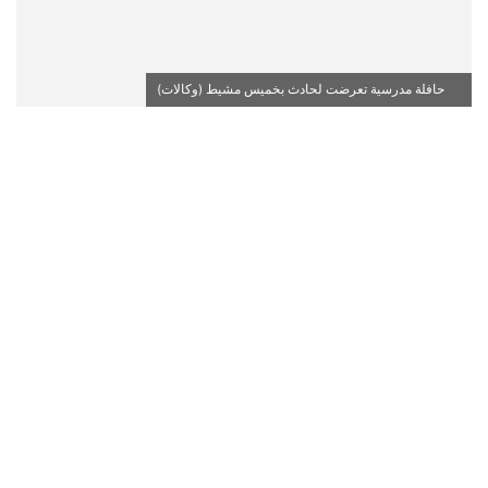
حافلة مدرسية تعرضت لحادث بخميس مشيط (وكالات)