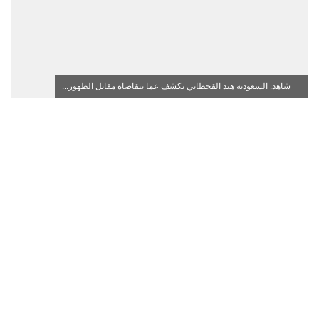
شاهد: السعودية هند القحطاني تكشف عما تتقاضاه مقابل الظهور...