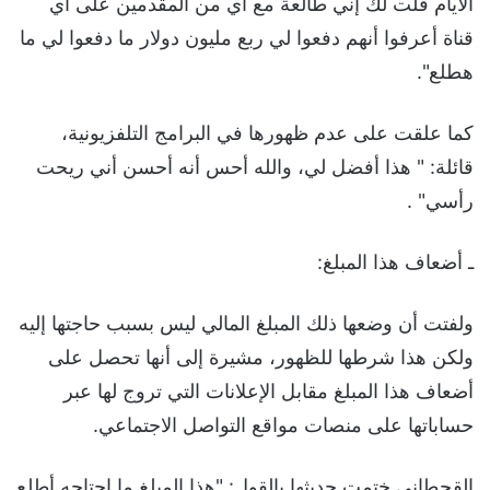
الأيام قلت لك إني طالعة مع أي من المقدمين على أي
قناة أعرفوا أنهم دفعوا لي ربع مليون دولار ما دفعوا لي ما
هطلع".
كما علقت على عدم ظهورها في البرامج التلفزيونية،
قائلة: " هذا أفضل لي، والله أحس أنه أحسن أني ريحت
رأسي" .
ـ أضعاف هذا المبلغ:
ولفتت أن وضعها ذلك المبلغ المالي ليس بسبب حاجتها إليه
ولكن هذا شرطها للظهور، مشيرة إلى أنها تحصل على
أضعاف هذا المبلغ مقابل الإعلانات التي تروج لها عبر
حساباتها على منصات مواقع التواصل الاجتماعي.
القحطاني ختمت حديثها بالقول: "هذا المبلغ ما احتاجه أطلع