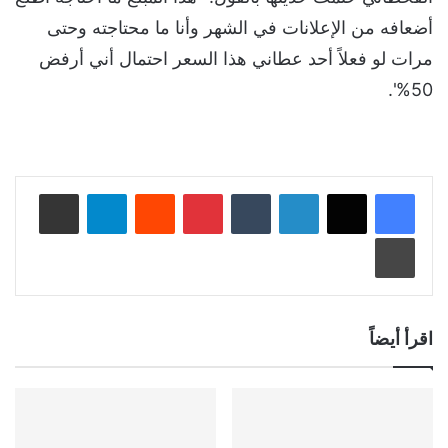
أضعافه من الإعلانات في الشهر وأنا ما محتاجته وحتى
مرات لو فعلاً أحد عطاني هذا السعر احتمال أني أرفض
50%'.
لينكدإن
‏Tumblr
بينتيريست
‏Reddit
تيلقرام
مشاركة عبر البريد
طباعة
اقرأ أيضاً