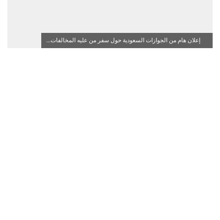
إعلان هام من الجوازات السعودية حول سفر من عليه المخالفات...