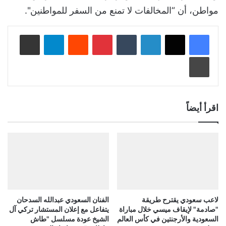
مواطن، أن “المخالفات لا تمنع من السفر للمواطنين".
لينكدإن
‏Tumblr
بينتيريست
‏Reddit
تيلقرام
مشاركة عبر البريد
طباعة
اقرأ أيضاً
لاعب سعودي يقترح طريقة
الفنان السعودي عبدالله السدحان
"صادمة" لإيقاف ميسي خلال مباراة
يتفاعل مع إعلان المستشار تركي آل
السعودية والأرجنتين في كأس العالم
الشيخ عودة مسلسل "طاش