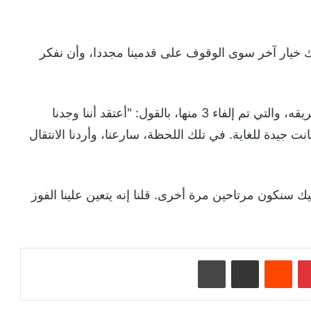
ك خيار آخر سوى الوقوف على قدمينا مجددا، وأن نفكر
كما تطرق النجم الأرجنتيني للأهداف التي أحرزها فريقه، والتي تم إلفاء 3 منها، بالقول: "أعتقد أننا وجدنا
 جيدة للغاية. في تلك اللحظة، سارعنا، وأردنا الانتقال
ك سنكون مرتاحين مرة أخرى. قلنا إنه يتعين علينا الفوز
بينتيريست
‏Reddit
مشاركة عبر البريد
طباعة