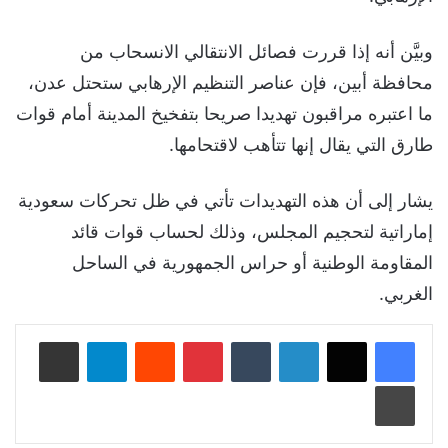
وبيَّن أنه إذا قررت فصائل الانتقالي الانسحاب من
محافظة أبين، فإن عناصر التنظيم الإرهابي ستحتل عدن،
ما اعتبره مراقبون تهديدا صريحا بتفخيخ المدينة أمام قوات
طارق التي يقال إنها تتأهب لاقتحامها.
يشار إلى أن هذه التهديدات تأتي في ظل تحركات سعودية
إماراتية لتحجيم المجلس، وذلك لحساب قوات قائد
المقاومة الوطنية أو حراس الجمهورية في الساحل
الغربي.
لينكدإن
‏Tumblr
بينتيريست
‏Reddit
تيلقرام
مشاركة عبر البريد
طباعة