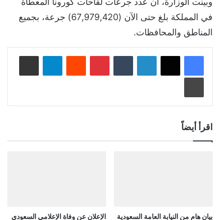
وبينت الوزارة، أن عدد جرعات لقاحات كورونا المعطاة
في المملكة بلغ حتى الآن (67,979,420) جرعة، بجميع
المناطق والمحافظات.
لينكدإن
‏Tumblr
بينتيريست
‏Reddit
تيلقرام
مشاركة عبر البريد
طباعة
اقرأ أيضاً
بيان هام من النيابة العامة السعودية
الإعلان عن وفاة الإعلامي السعودي