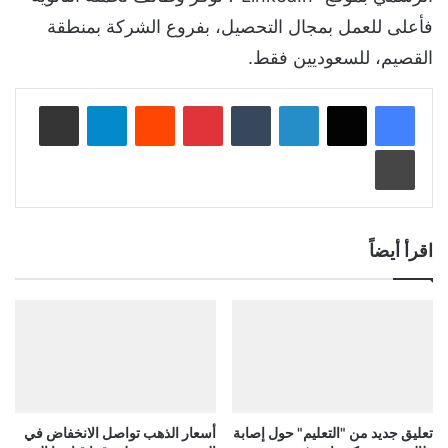
فأعلى للعمل بمجال التحصيل، بفروع الشركة بمنطقة
القصيم، للسعوديين فقط.
لينكدإن
‏Tumblr
بينتيريست
‏Reddit
تيلقرام
مشاركة عبر البريد
طباعة
اقرأ أيضاً
تعليق جديد من "التعليم" حول إصابة
أسعار الذهب تواصل الانخفاض في