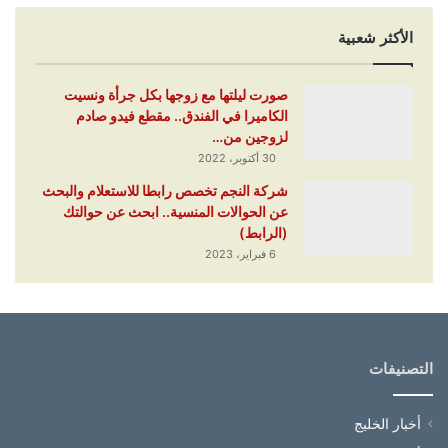
الأكثر شعبية
صورت ليلتها مع زوجها بكل جرأة ونسيت
الكاميرا في الفندق.. مقطع فيدو صادم
لزوجين من…
30 أكتوبر، 2022
شركة النجم تخصص رابطا للاستعلام والبحث
عن الحوالات المنسية.. ابحث عن حوالتك
(الرابط)
6 فبراير، 2023
التصنيفات
أخبار الخليج