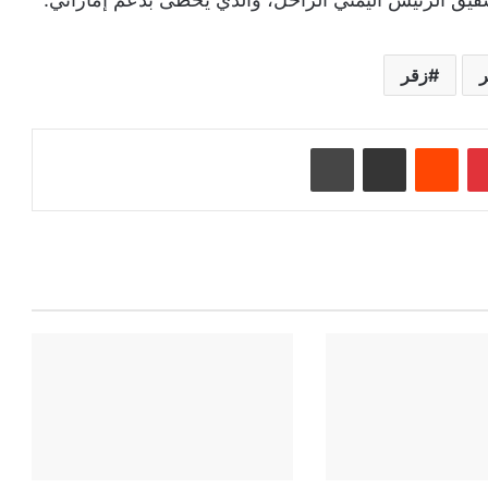
ر
زقر
بينتيريست
‏Reddit
مشاركة عبر البريد
طباعة