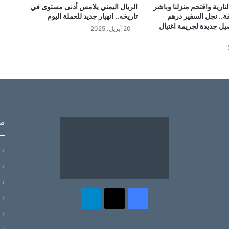
نارية واقتحم منزلنا وباشر
الريال اليمني يلامس أدنى مستوى في
قة.. نجل السفير درهم
تاريخه.. انهيار جديد للعملة اليوم
يل جديدة لجريمة اغتيال
20 أبريل، 2025
ص
‫X
فيسبوك
تيلقرام