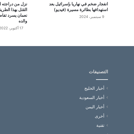
انفجار ضخم في نهاريا بإسرائيل بعد
نزل من دراجته ال
استهدافها بطائرة مسيرة (فيديو)
القتل بهذا الطري
نعمان يسرد تفاص
9 سبتمبر، 2024
والده
17 أكتوبر، 2022
التصنيفات
أخبار الخليج
أخبار السعودية
أخبار اليمن
أخرى
تقنية