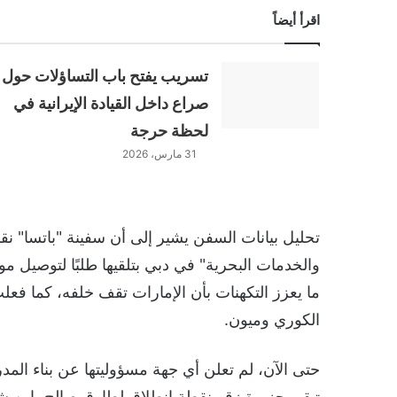
اقرأ أيضاً
تسريب يفتح باب التساؤلات حول
صراع داخل القيادة الإيرانية في
لحظة حرجة
31 مارس، 2026
تحليل بيانات السفن يشير إلى أن سفينة "باتسا" ن
والخدمات البحرية" في دبي بتلقيها طلبًا لتوصيل 
ما يعزز التكهنات بأن الإمارات تقف خلفه، كما ف
الكوري وميون.
حتى الآن، لم تعلن أي جهة مسؤوليتها عن بناء المد
تبقى جزيرة زقر نقطة انطلاق لطارق صالح، ابن شق