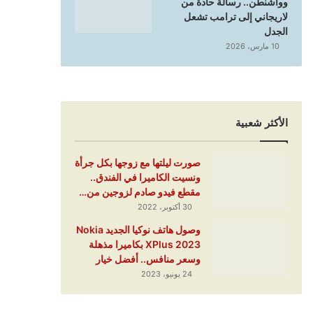
وواشنطن.. رسالة حادة من
لاريجاني إلى ترامب تشعل
الجدل
10 مارس، 2026
الأكثر شعبية
صورت ليلتها مع زوجها بكل جرأة
ونسيت الكاميرا في الفندق..
مقطع فيدو صادم لزوجين من…
30 أكتوبر، 2022
وصول هاتف نوكيا الجديد Nokia
XPlus 2023 بكاميرا مذهلة
وسعر منافس.. أفضل خيار
24 يونيو، 2023