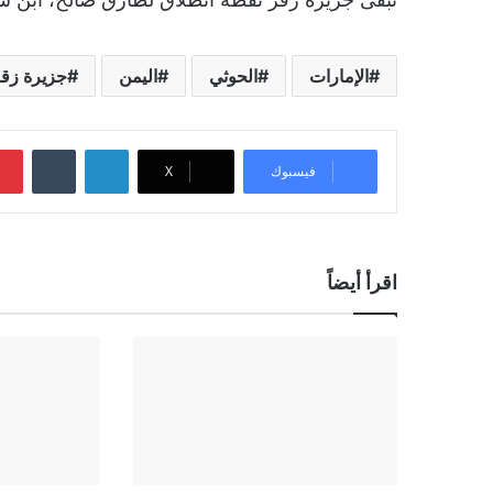
الإمارات
الحوثي
اليمن
جزيرة زق
لينكدإن
‏Tumblr
فيسبوك
‫X
اقرأ أيضاً