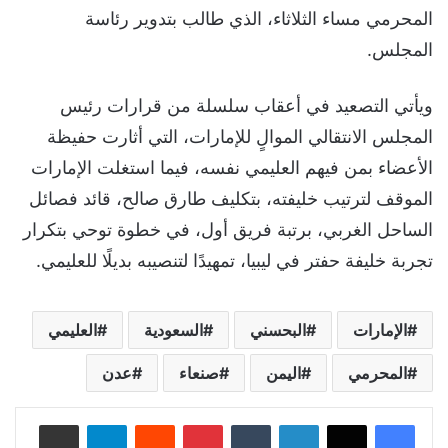
المحرمي مساء الثلاثاء، الذي طالب بتدوير رئاسة
المجلس.
ويأتي التصعيد في أعقاب سلسلة من قرارات رئيس
المجلس الانتقالي الموالٍ للإمارات، التي أثارت حفيظة
الأعضاء بمن فيهم العليمي نفسه، فيما استغلت الإمارات
الموقف لترتيب خليفته، بتكليف طارق صالح، قائد فصائل
الساحل الغربي، برتبة فريق أول، في خطوة توحي بتكرار
تجربة خليفة حفتر في ليبيا، تمهيدًا لتنصيبه بديلًا للعليمي.
الإمارات
البحسني
السعودية
العليمي
المحرمي
اليمن
صنعاء
عدن
لينكدإن
‏Tumblr
بينتيريست
‏Reddit
تيلقرام
مشاركة عبر البريد