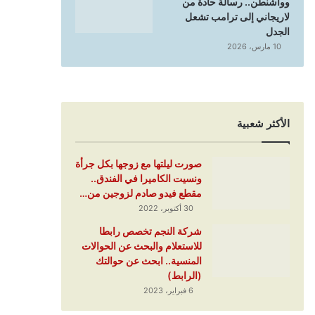
وواشنطن.. رسالة حادة من
لاريجاني إلى ترامب تشعل
الجدل
10 مارس، 2026
الأكثر شعبية
صورت ليلتها مع زوجها بكل جرأة
ونسيت الكاميرا في الفندق..
مقطع فيدو صادم لزوجين من…
30 أكتوبر، 2022
شركة النجم تخصص رابطا
للاستعلام والبحث عن الحوالات
المنسية.. ابحث عن حوالتك
(الرابط)
6 فبراير، 2023