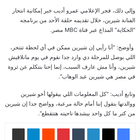
وإلى ذلك، فجر الإعلامي عمرو أديب خبر إمكانية انتحار
الفنانة شيرين، خلال تقديمه حلقة الأحد من برنامجه
"الحكاية" المذاع عبر قناة MBC مصر.
وأوضح: "أنا رأيي إن شيرين ممكن في أي لحظة تنتحر،
اللي يوصل للمرحلة دي وارد جدا نقوم في يوم مانلاقيش
شيرين، وأنا مش عارف السبب، إنما إحنا بنتكلم عن ثروة
في مصر هي شيرين عبد الوهاب".
وتابع أديب: "كل المعلومات اللي بيقولها أخو شيرين
ووالدتها بتقول إننا أمام حالة مرعبة، وواضح جدا إن شيرين
من كتر ما كل واحد بيشدها ناحيته هتتقطع".
لينكدإن
‏Tumblr
بينتيريست
‏Reddit
تيلقرام
مشاركة عبر البريد