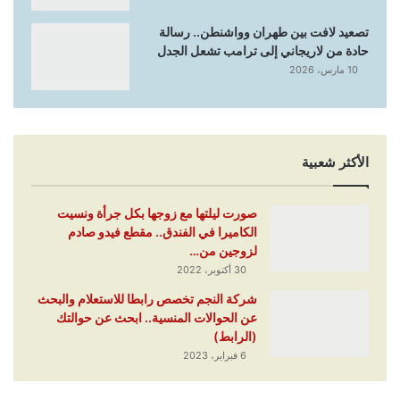
تصعيد لافت بين طهران وواشنطن.. رسالة
حادة من لاريجاني إلى ترامب تشعل الجدل
10 مارس، 2026
الأكثر شعبية
صورت ليلتها مع زوجها بكل جرأة ونسيت
الكاميرا في الفندق.. مقطع فيدو صادم
لزوجين من…
30 أكتوبر، 2022
شركة النجم تخصص رابطا للاستعلام والبحث
عن الحوالات المنسية.. ابحث عن حوالتك
(الرابط)
6 فبراير، 2023