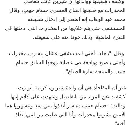
وكشف شقيقها ووالدتها أن شيرين كانت تتعاطى
المخدرات مع طليقها الفنان المصري حسام حبيب، وقال
محمد عبد الوهاب إنه اضطر إلى إدخال شقيقته
المستشفى حتى يتم علاجها من المخدرات التي أدمنتها في
الفترة الماضية، وذلك خوفا منه على شقيقته.
وقال: "دخلت أختي المستشفى عشان بتشرب مخدرات
وأختي بتضيع وواقعة في عصابة زوجها السابق حسام
حبيب والمنتجة سارة الطباخ".
غير أن المفاجأة هي أن والدة شيرين، كريمة أبو زيد،
كشفت عن المزيد من التفاصيل وشهدت على كلام إبنها
وقالت: "حسام حبيب ده شر أنقذوا بنتي منه وبتسهروا هما
الاتنين يشربوا مخدرات وأنا اللي طلبت من ابني إنقاذ
أخته".