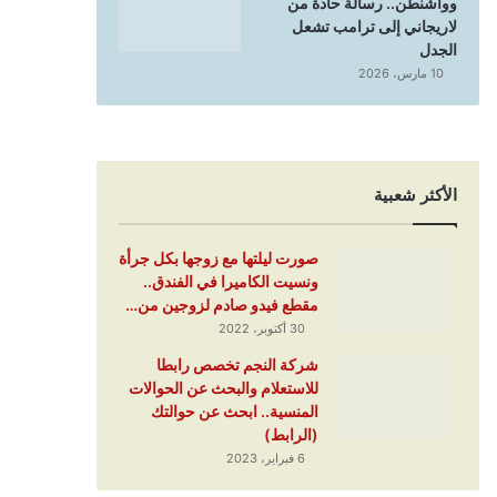
وواشنطن.. رسالة حادة من
لاريجاني إلى ترامب تشعل
الجدل
10 مارس، 2026
الأكثر شعبية
صورت ليلتها مع زوجها بكل جرأة
ونسيت الكاميرا في الفندق..
مقطع فيدو صادم لزوجين من…
30 أكتوبر، 2022
شركة النجم تخصص رابطا
للاستعلام والبحث عن الحوالات
المنسية.. ابحث عن حوالتك
(الرابط)
6 فبراير، 2023