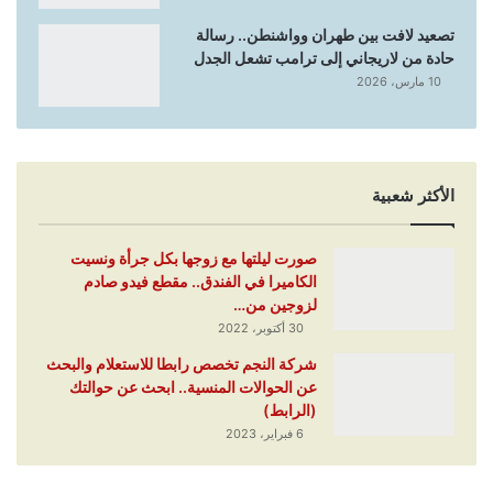
تصعيد لافت بين طهران وواشنطن.. رسالة
حادة من لاريجاني إلى ترامب تشعل الجدل
10 مارس، 2026
الأكثر شعبية
صورت ليلتها مع زوجها بكل جرأة ونسيت
الكاميرا في الفندق.. مقطع فيدو صادم
لزوجين من…
30 أكتوبر، 2022
شركة النجم تخصص رابطا للاستعلام والبحث
عن الحوالات المنسية.. ابحث عن حوالتك
(الرابط)
6 فبراير، 2023