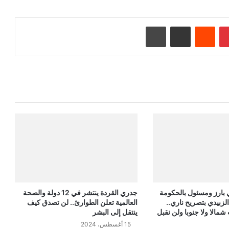
بينتيريست
‏Reddit
مشاركة عبر البريد
طباعة
ارز ومسئول بالحكومة
جدري القردة ينتشر في 12 دولة والصحة
بيدي بتصريح ناري..
العالمية تعلن الطوارئ.. لن تصدق كيف
لا ولا جنوبا ولن نقبل
ينتقل إلى البشر
15 أغسطس، 2024