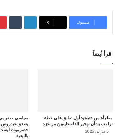
لينكدإن
‏Tumblr
فيسبوك
‫X
اقرأ أيضاً
مفاجأة من نتنياهو: أول تعليق على خطة
سياسي حضرمي ب
ترامب بشأن تهجير الفلسطينيين من غزة
يصعق عيدروس الز
حضرموت ليست شما
5 فبراير، 2025
بالتبعية