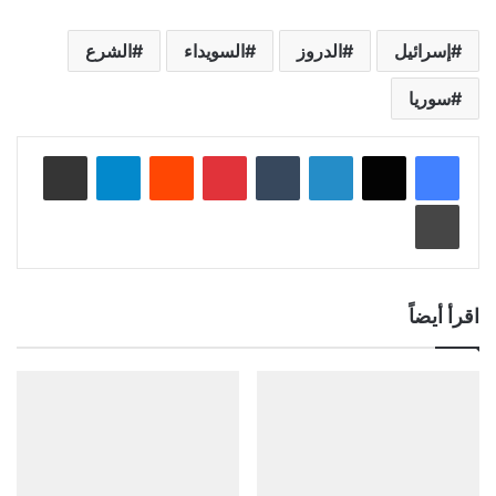
إسرائيل
الدروز
السويداء
الشرع
سوريا
لينكدإن
‏Tumblr
بينتيريست
‏Reddit
تيلقرام
مشاركة عبر البريد
طباعة
اقرأ أيضاً