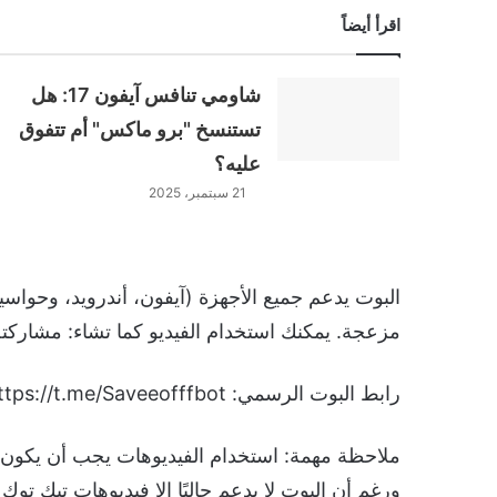
اقرأ أيضاً
شاومي تنافس آيفون 17: هل
تستنسخ "برو ماكس" أم تتفوق
عليه؟
21 سبتمبر، 2025
البوت يدعم جميع الأجهزة (آيفون، أندرويد، وحواس
مزعجة. يمكنك استخدام الفيديو كما تشاء: مشاركت
رابط البوت الرسمي: https://t.me/Saveeofffbot
ملاحظة مهمة: استخدام الفيديوهات يجب أن يكون
ورغم أن البوت لا يدعم حاليًا إلا فيديوهات تيك توك 