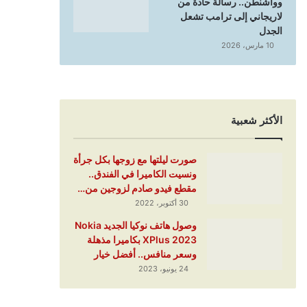
وواشنطن.. رسالة حادة من
لاريجاني إلى ترامب تشعل
الجدل
10 مارس، 2026
الأكثر شعبية
صورت ليلتها مع زوجها بكل جرأة
ونسيت الكاميرا في الفندق..
مقطع فيدو صادم لزوجين من…
30 أكتوبر، 2022
وصول هاتف نوكيا الجديد Nokia
XPlus 2023 بكاميرا مذهلة
وسعر منافس.. أفضل خيار
24 يونيو، 2023