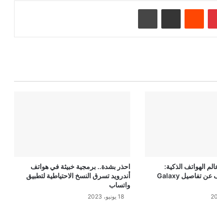
بينتيريست
‏Reddit
مشاركة عبر البريد
طباعة
لم الهواتف الذكية:
احذر بشدة.. برمجية خبيثة في هواتف
سامسونج تكشف عن تفاصيل Galaxy
أندرويد تسرق النسخ الاحتياطية لتطبيق
واتساب
18 يونيو، 2023