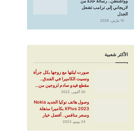
وواشنطن.. رسالة حادة من
لاريجاني إلى ترامب تشعل
الجدل
10 مارس، 2026
الأكثر شعبية
صورت ليلتها مع زوجها بكل جرأة
ونسيت الكاميرا في الفندق..
مقطع فيدو صادم لزوجين من…
30 أكتوبر، 2022
وصول هاتف نوكيا الجديد Nokia
XPlus 2023 بكاميرا مذهلة
وسعر منافس.. أفضل خيار
24 يونيو، 2023