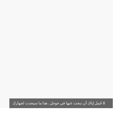
8 جُمل إياك أن تبحث عنها في جوجل.. هذا ما سيحدث لجهازك