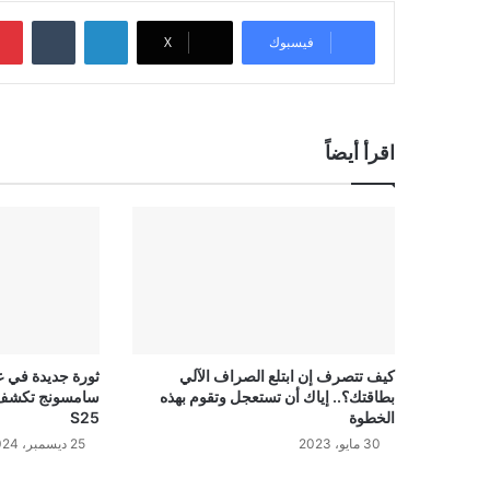
لينكدإن
‏Tumblr
فيسبوك
‫X
اقرأ أيضاً
كيف تتصرف إن ابتلع الصراف الآلي
ثورة جديدة في عا
بطاقتك؟.. إياك أن تستعجل وتقوم بهذه
الخطوة
S25
30 مايو، 2023
25 ديسمبر، 2024