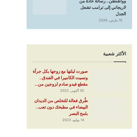
وواشنطن.. رسالة حادة من
لاريجاني إلى ترامب تشعل
الجدل
10 مارس، 2026
الأكثر شعبية
صورت ليلتها مع زوجها بكل جرأة
ونسيت الكاميرا في الفندق..
مقطع فيدو صادم لزوجين من…
30 أكتوبر، 2022
طُرق فعالة للتخلص من الديدان
البيضاء في مطبخك دون تعب..
بلمح البصر
14 يوليو، 2023