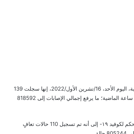
أوضحت وزارة الصحة في المملكة العربية السعودية، اليوم الأحد، 16/تشرين الأول/2022، إنها سجلت 139
إصابة جديدة بفيروس كورونا المستجد، خلال الـ24 ساعة الماضية؛ ما يرفع إجمالي الإصابات إلى 818592
ولفتت وزارة الصحة – عبر موقع مركز القيادة والتحكم لكوفيد ١٩- إلى أنه تم تسجيل 110 حالات تعافٍ
لة.