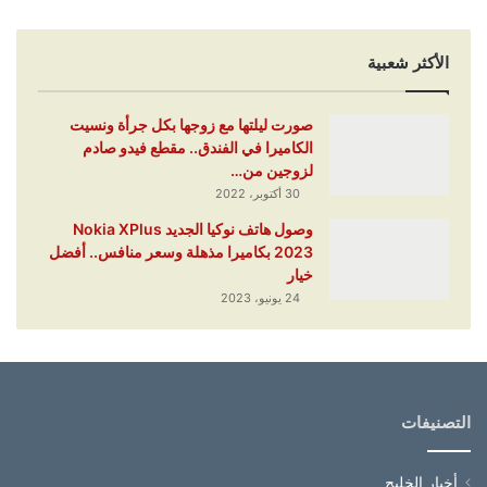
الأكثر شعبية
صورت ليلتها مع زوجها بكل جرأة ونسيت
الكاميرا في الفندق.. مقطع فيدو صادم
لزوجين من…
30 أكتوبر، 2022
وصول هاتف نوكيا الجديد Nokia XPlus
2023 بكاميرا مذهلة وسعر منافس.. أفضل
خيار
24 يونيو، 2023
التصنيفات
أخبار الخليج