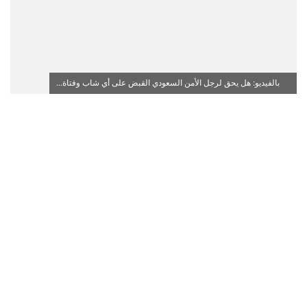
بالفيديو: هل يحق لرجل الأمن السعودي القبض على أي شاب وفتاة...