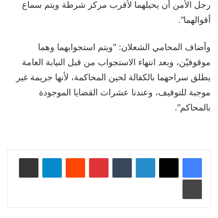
رجل الأمن أن يحيلهما لأقرب مركز شرطة ويتم سماع
أقوالهما".
وأضاف المحامي الشعلان: "ويتم استجوابهما وهما
موقوفيْن، وبعد انتهاء الاستجواب من قبل النيابة العامة
يطلق سراحهما بالكفالة لحين المحاكمة، لأنها جريمة غير
موجبة للتوقيف، وعندنا عشرات القضايا الموجودة
بالمحاكم".
لينكدإن
‏Tumblr
بينتيريست
‏Reddit
تيلقرام
مشاركة عبر البريد
طباعة