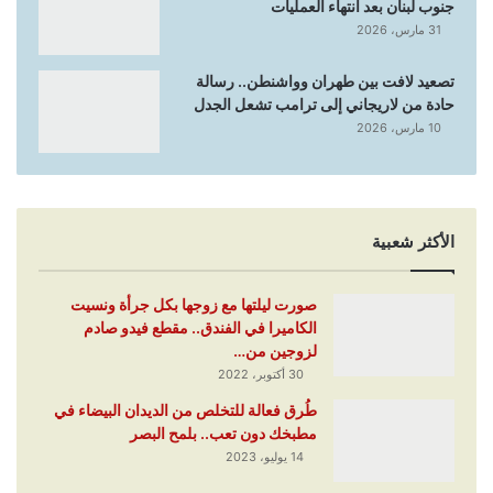
جنوب لبنان بعد انتهاء العمليات
31 مارس، 2026
تصعيد لافت بين طهران وواشنطن.. رسالة
حادة من لاريجاني إلى ترامب تشعل الجدل
10 مارس، 2026
الأكثر شعبية
صورت ليلتها مع زوجها بكل جرأة ونسيت
الكاميرا في الفندق.. مقطع فيدو صادم
لزوجين من…
30 أكتوبر، 2022
طُرق فعالة للتخلص من الديدان البيضاء في
مطبخك دون تعب.. بلمح البصر
14 يوليو، 2023