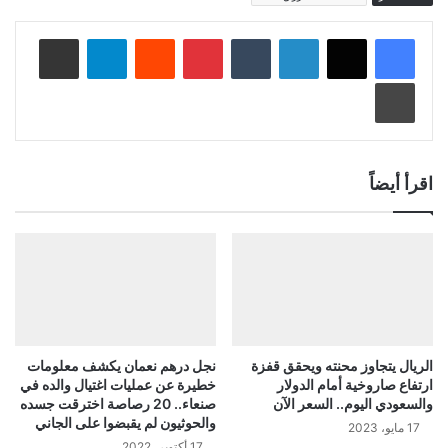
لينكدإن
‏Tumblr
بينتيريست
‏Reddit
تيلقرام
مشاركة عبر البريد
طباعة
اقرأ أيضاً
الريال يتجاوز محنته ويحقق قفزة
نجل درهم نعمان يكشف معلومات
ارتفاع صاروخية أمام الدولار
خطيرة عن عمليات اغتيال والده في
والسعودي اليوم.. السعر الآن
صنعاء.. 20 رصاصة اخترقت جسده
والحوثيون لم يقبضوا على الجاني
17 مايو، 2023
17 أكتوبر، 2022