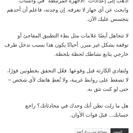
اذهب إلى إعدادات "الأجهزة المرتبطة" في واتساب
وابحث عن أي جهاز لا تعرفه. إن وجدته، فاعلم أن أحدهم
يتجسس عليك الآن.
لا تتجاهل أيضًا علامات مثل بطء التطبيق المفاجئ أو
توقفه بشكل غير مبرر. أحيانًا يكون هذا بسبب تدخل طرف
خارجي يتابع نشاطك لحظة بلحظة.
ولتفادي الكارثة قبل وقوعها: فعّل التحقق بخطوتين فورًا،
لا تضغط على روابط غريبة، ولا تُعطِ هاتفك لأي شخص –
حتى لو كنت تثق به.
هل ما زلت تظن أنك وحدك في محادثاتك؟ راجع
حسابك… قبل فوات الأوان.
المصدر
مساحة نت ـ رزق أحمد