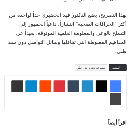
بهذا التصريح، يضع الدكتور فهد الخضيري حداً لواحدة من
أكثر "الخرافات الصحية" انتشاراً، داعياً الجمهور إلى
التسلح بالوعي والمعلومة العلمية الموثوقة، بعيداً عن
المفاهيم المغلوطة التي تتناقلها وسائل التواصل دون سند
طبي.
المصدر
مساحة نت ـ أمل علي
لينكدإن
‏Tumblr
بينتيريست
‏Reddit
تيلقرام
مشاركة عبر البريد
طباعة
اقرأ أيضاً