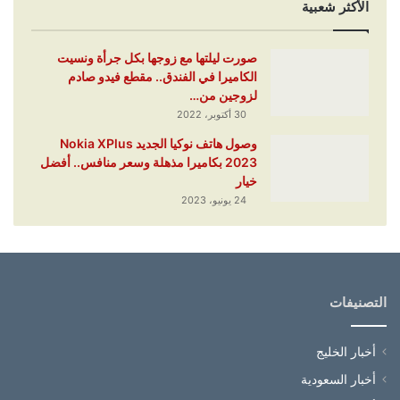
الأكثر شعبية
صورت ليلتها مع زوجها بكل جرأة ونسيت
الكاميرا في الفندق.. مقطع فيدو صادم
لزوجين من…
30 أكتوبر، 2022
وصول هاتف نوكيا الجديد Nokia XPlus
2023 بكاميرا مذهلة وسعر منافس.. أفضل
خيار
24 يونيو، 2023
التصنيفات
أخبار الخليج
أخبار السعودية