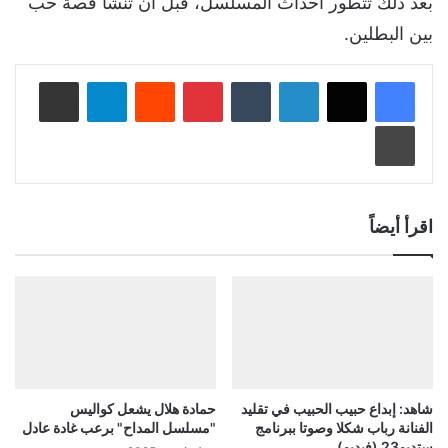
بعد ذلك تتطور أحداث المسلسل، قبل أن تنشأ قصة حب
بين البطلين.
لينكدإن
‏Tumblr
بينتيريست
‏Reddit
تيلقرام
مشاركة عبر البريد
طباعة
اقرأ أيضاً
شاهد: إبداع حبيب الحبيب في تقليد
حمادة هلال يشعل كواليس
الفنانة رباب شكلا وصوتا ببرنامج
"مسلسل المداح" برعب غادة عادل
ستديو23 (فيديو)