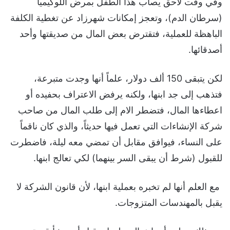
وفي وقت لاحق يصاب هذا الطفل بمرض اللوكيميا
(سرطان الدم)، وتعجز إمكانات شهرزاد عن تغطية الكلفة
الباهظة للعملية، فتقترض بعض المال من صديقتها وأحد
أصدقائها.
لكن يتبقى 150 ألف دولار، علماً أنها وجدت متبرعة،
فتذهب إلى جد ابنها، ولكنه يرفض الاعتراف بحفيده أو
اعطاءها المال، فتضطر الام إلى طلب المال من صاحب
شركة الإنشاءات التي تعمل فيها حديثاً، والذي كان ناقماً
على النساء، فيوافق مقابل أن تمضي معه ليلة، فاضطرت
للقبول (شرط أن يبقى السر بينهما) لكي تعالج ابنها.
مع العلم أنها لم تخبره بعملية ابنها، لأن قانون الشركة لا
يقبل بالمهندسات المتزوجات.