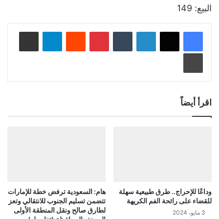
البيع: 149
لينكدإن
‏Tumblr
بينتيريست
‏Reddit
تيلقرام
مشاركة عبر البريد
طباعة
اقرأ أيضاً
وداعًا للإحراج.. طرق طبيعية سهلة
هام: السعودية ترفض خطة للإمارات
للقضاء على رائحة الفم الكريهة
تتضمن تسليم الجنوب للانتقالي وتعز
لطارق صالح ونقل المنطقة الأولى
3 مايو، 2024