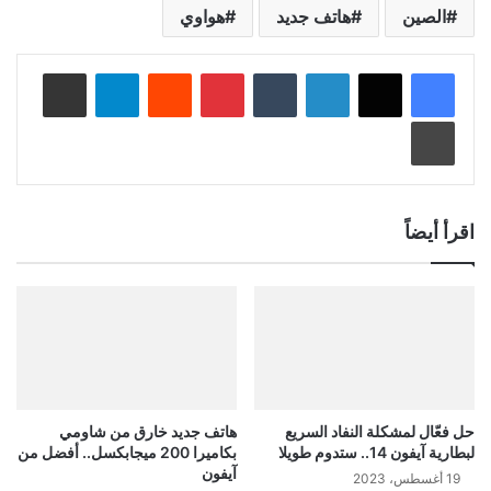
الصين
هاتف جديد
هواوي
لينكدإن
‏Tumblr
بينتيريست
‏Reddit
تيلقرام
مشاركة عبر البريد
طباعة
اقرأ أيضاً
حل فعّال لمشكلة النفاد السريع
هاتف جديد خارق من شاومي
لبطارية آيفون 14.. ستدوم طويلا
بكاميرا 200 ميجابكسل.. أفضل من
آيفون
19 أغسطس، 2023