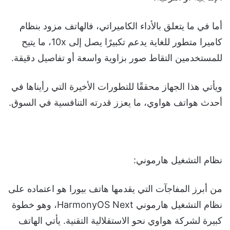
أما في ما يتعلق بالأداء الكاميراتي، فالهاتف مزود بنظام
كاميرا متطور للغاية يدعم تكبيرًا يصل إلى 10x، ما يتيح
للمستخدمين التقاط صور بزاوية واسعة أو تفاصيل دقيقة.
ويأتي هذا الجهاز محققًا للتطورات الأخيرة التي رأيناها في
أحدث هواتف هواوي، ما يعزز قدرته التنافسية في السوق.
نظام التشغيل هارموني:
من أبرز المفاجآت التي يقدمها هاتف بيورا هو اعتماده على
نظام التشغيل هارموني HarmonyOS Next، وهو خطوة
كبيرة لشركة هواوي نحو الاستقلالية التقنية. يأتي الهاتف