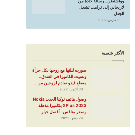
وواشنطن.. رسالة حادة من
لاريجاني إلى ترامب تشعل
الجدل
10 مارس، 2026
الأكثر شعبية
صورت ليلتها مع زوجها بكل جرأة
ونسيت الكاميرا في الفندق..
مقطع فيدو صادم لزوجين من…
30 أكتوبر، 2022
وصول هاتف نوكيا الجديد Nokia
XPlus 2023 بكاميرا مذهلة
وسعر منافس.. أفضل خيار
24 يونيو، 2023