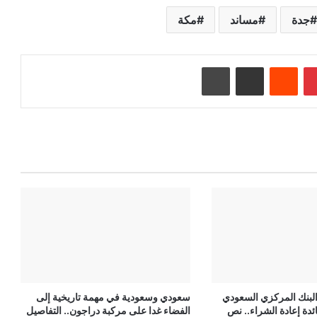
جدة
مساند
مكة
بينتيريست
‏Reddit
مشاركة عبر البريد
طباعة
لبنك المركزي السعودي
سعودي وسعودية في مهمة تاريخية إلى
دة إعادة الشراء.. نص
الفضاء غدا على مركبة دراجون.. التفاصيل