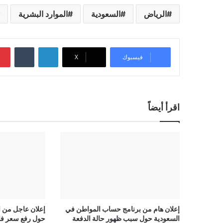
الرياض
السعودية
الموارد البشرية
لينكدإن
‏Tumblr
فيسبوك
‫X
اقرأ أيضاً
إعلان هام من برنامج حساب المواطن في
إعلان عاجل من ا
السعودية حول سبب ظهور حالة الدفعة
حول رفع سعر فائ