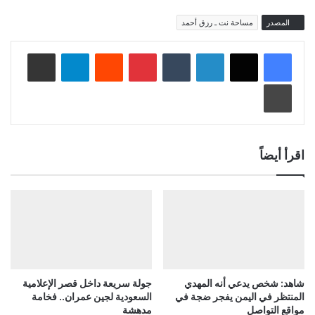
المصدر
مساحة نت ـ رزق أحمد
لينكدإن
‏Tumblr
بينتيريست
‏Reddit
تيلقرام
مشاركة عبر البريد
طباعة
اقرأ أيضاً
شاهد: شخص يدعي أنه المهدي
جولة سريعة داخل قصر الإعلامية
المنتظر في اليمن يفجر ضجة في
السعودية لجين عمران.. فخامة
مواقع التواصل
مدهشة