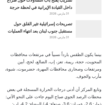
تسريب يفتح باب التساؤلات حول صراع
داخل القيادة الإيرانية في لحظة حرجة
31 مارس، 2026
تصريحات إسرائيلية تثير القلق حول
مستقبل جنوب لبنان بعد انتهاء العمليات
31 مارس، 2026
بينما يكون الطقس بارداً نسبياً في مرتفعات محافظات
المحويت، حجة، ريمة، تعز، إب، الضالع، لحج، أبين
ومرتفعات وصحارى محافظات المهرة، حضرموت، شبوة،
مأرب والجوف.
وتابع المركز أن أدنى درجات الحرارة المسجلة في بعض
محطات الرصد الجوي صباح اليوم جاءت على النحو الآتي:
ذمار: 2.6، عمران: 3.6، صنعاء: 4،/ البيضاء: 4.2، إب: