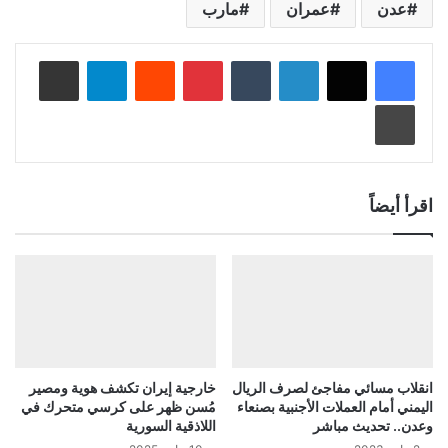
عدن
عمران
مارب
لينكدإن
‏Tumblr
بينتيريست
‏Reddit
تيلقرام
مشاركة عبر البريد
طباعة
اقرأ أيضاً
انقلاب مسائي مفاجئ لصرف الريال
خارجية إيران تكشف هوية ومصير
اليمني أمام العملات الأجنبية بصنعاء
مُسن ظهر على كرسي متحرك في
وعدن.. تحديث مباشر
اللاذقية السورية