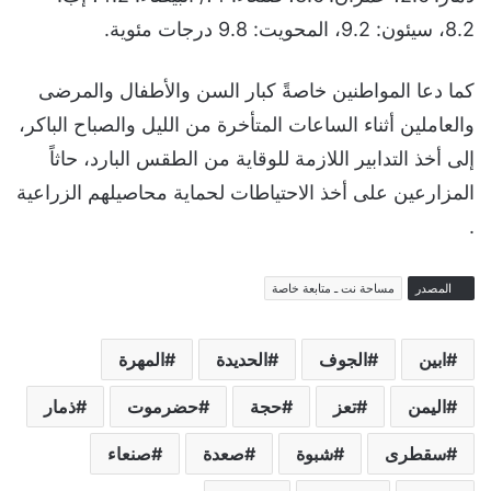
8.2، سيئون: 9.2، المحويت: 9.8 درجات مئوية.
كما دعا المواطنين خاصةً كبار السن والأطفال والمرضى
والعاملين أثناء الساعات المتأخرة من الليل والصباح الباكر،
إلى أخذ التدابير اللازمة للوقاية من الطقس البارد، حاثاً
المزارعين على أخذ الاحتياطات لحماية محاصيلهم الزراعية
.
المصدر
مساحة نت ـ متابعة خاصة
ابين
الجوف
الحديدة
المهرة
اليمن
تعز
حجة
حضرموت
ذمار
سقطرى
شبوة
صعدة
صنعاء