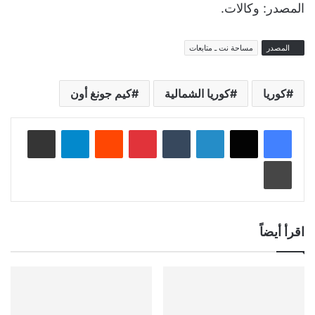
المصدر: وكالات.
المصدر
مساحة نت ـ متابعات
كوريا
كوريا الشمالية
كيم جونغ أون
لينكدإن
‏Tumblr
بينتيريست
‏Reddit
تيلقرام
مشاركة عبر البريد
طباعة
اقرأ أيضاً