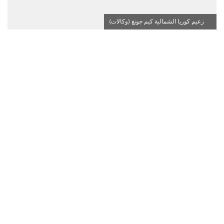
زعيم كوريا الشمالية كيم جونغ (وكالات)