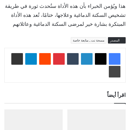
هذا ويُؤمن الخبراء بأن هذه الأداة ستُحدث ثورة في طريقة
تشخيص السكتة الدماغية وعلاجها، ختامًا، تُعد هذه الأداة
المبتكرة بشارة خير لمرضى السكتة الدماغية وعائلاتهم
المصدر
مسحة نت ـ متابعة خاصة
لينكدإن
‏Tumblr
بينتيريست
‏Reddit
تيلقرام
مشاركة عبر البريد
طباعة
اقرأ أيضاً