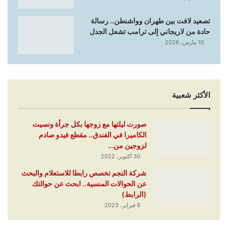
تصعيد لافت بين طهران وواشنطن.. رسالة
حادة من لاريجاني إلى ترامب تشعل الجدل
10 مارس، 2026
الأكثر شعبية
صورت ليلتها مع زوجها بكل جرأة ونسيت
الكاميرا في الفندق.. مقطع فيدو صادم
لزوجين من…
30 أكتوبر، 2022
شركة النجم تخصص رابطا للاستعلام والبحث
عن الحوالات المنسية.. ابحث عن حوالتك
(الرابط)
6 فبراير، 2023