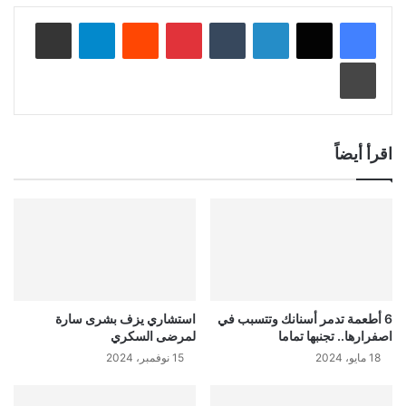
لينكدإن
‏Tumblr
بينتيريست
‏Reddit
تيلقرام
مشاركة عبر البريد
طباعة
اقرأ أيضاً
6 أطعمة تدمر أسنانك وتتسبب في
استشاري يزف بشرى سارة
اصفرارها.. تجنبها تماما
لمرضى السكري
18 مايو، 2024
15 نوفمبر، 2024