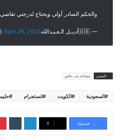
والحكم الصادر أولي ويحتاج لدرجتي تقاض
— 🇬🇧أديــل الـعـبـدالله🇰🇼 (@AdealAlabdullah)
April 26, 2024
المصدر
مساحة نت ـ خاص
السعودية
الكويت
انستجرام
حليمة
لينكدإن
‏Tumblr
فيسبوك
‫X