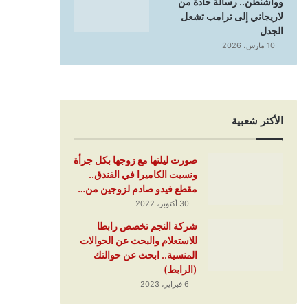
وواشنطن.. رسالة حادة من
لاريجاني إلى ترامب تشعل
الجدل
10 مارس، 2026
الأكثر شعبية
صورت ليلتها مع زوجها بكل جرأة
ونسيت الكاميرا في الفندق..
مقطع فيدو صادم لزوجين من…
30 أكتوبر، 2022
شركة النجم تخصص رابطا
للاستعلام والبحث عن الحوالات
المنسية.. ابحث عن حوالتك
(الرابط)
6 فبراير، 2023