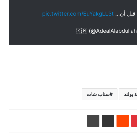
ي قبل أن…
pic.twitter.com/EuYakgLL3t
 بولند
سناب شات
بينتيريست
‏Reddit
مشاركة عبر البريد
طباعة