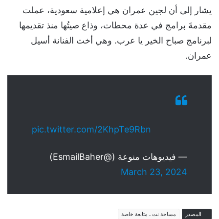
يشار إلى أن لجين عمران هي إعلامية سعودية، عملت
مقدمةَ برامج في عدة محطات، وذاع صيتُها منذ تقديمها
لبرنامج صباح الخير يا عرب. وهي أخت الفنانة أسيل
عمران.
pic.twitter.com/2KhpTe9Rbn
— فيديوهات منوعة (@EsmailBaher)
March 23, 2024
المصدر
مساحة نت ـ متابعة خاصة