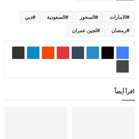
الامارات
السحور
السعودية
دبي
رمضان
لجين عمران
لينكدإن
‏Tumblr
بينتيريست
‏Reddit
تيلقرام
مشاركة عبر البريد
طباعة
اقرأ أيضاً