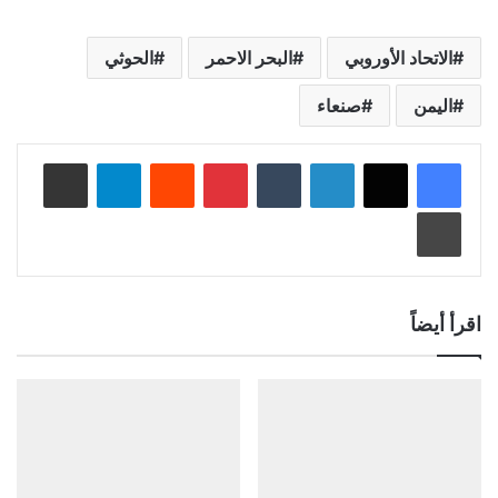
الاتحاد الأوروبي
البحر الاحمر
الحوثي
اليمن
صنعاء
لينكدإن
‏Tumblr
بينتيريست
‏Reddit
تيلقرام
مشاركة عبر البريد
طباعة
اقرأ أيضاً